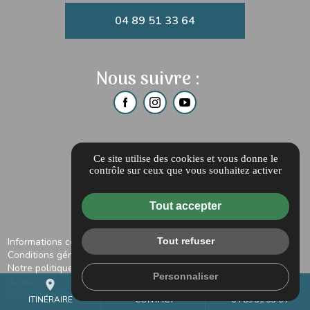
04 89 51 33 64
Nous suivre :
Ce site utilise des cookies et vous donne le
contrôle sur ceux que vous souhaitez activer
Tout accepter
Informations complémentaires
Mentions légales
Tout refuser
Conditions générales de vente
Notre politique d'engagement en développement
Personnaliser
durable
place
mail
call
Guide local
Gestion des cookies
ITINÉRAIRE
CONTACT
04 89 51 33 64