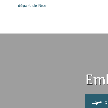
départ de Nice
Emb
R