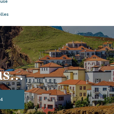
ouse
lles
s...
64