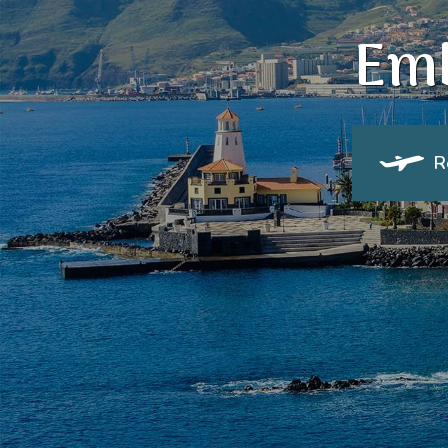
Emb
R