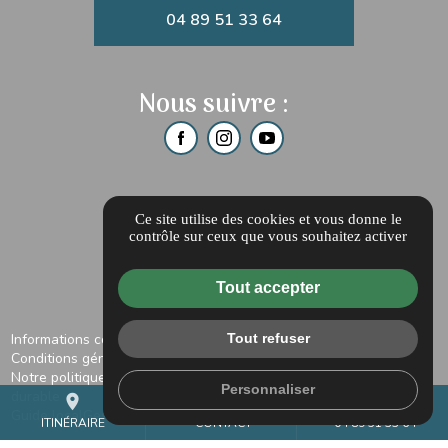
04 89 51 33 64
Nous suivre :
Ce site utilise des cookies et vous donne le
contrôle sur ceux que vous souhaitez activer
Tout accepter
Informations complémentaires
Mentions légales
Tout refuser
Conditions générales de vente
Notre politique d'engagement en développement
Personnaliser
durable
place
mail
call
Guide local
Gestion des cookies
ITINÉRAIRE
CONTACT
04 89 51 33 64